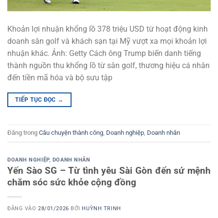
Khoản lợi nhuận khổng lồ 378 triệu USD từ hoạt động kinh
doanh sân golf và khách sạn tại Mỹ vượt xa mọi khoản lợi
nhuận khác. Ảnh: Getty Cách ông Trump biến danh tiếng
thành nguồn thu khổng lồ từ sân golf, thương hiệu cá nhân
đến tiền mã hóa và bộ sưu tập
TIẾP TỤC ĐỌC
→
Đăng trong
Câu chuyện thành công
,
Doanh nghiệp
,
Doanh nhân
DOANH NGHIỆP
,
DOANH NHÂN
Yến Sào SG – Từ tình yêu Sài Gòn đến sứ mệnh
chăm sóc sức khỏe cộng đồng
ĐĂNG VÀO
28/01/2026
BỞI
HUỲNH TRINH