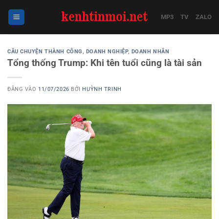
Bỏ
qua
MP3
TV
ZALO
nội
dung
CÂU CHUYỆN THÀNH CÔNG
,
DOANH NGHIỆP
,
DOANH NHÂN
Tổng thống Trump: Khi tên tuổi cũng là tài sản
ĐĂNG VÀO
11/07/2026
BỞI
HUỲNH TRINH