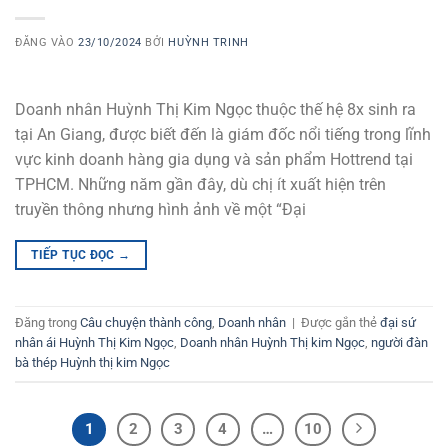
ĐĂNG VÀO
23/10/2024
BỞI
HUỲNH TRINH
Doanh nhân Huỳnh Thị Kim Ngọc thuộc thế hệ 8x sinh ra
tại An Giang, được biết đến là giám đốc nổi tiếng trong lĩnh
vực kinh doanh hàng gia dụng và sản phẩm Hottrend tại
TPHCM. Những năm gần đây, dù chị ít xuất hiện trên
truyền thông nhưng hình ảnh về một “Đại
TIẾP TỤC ĐỌC
→
Đăng trong
Câu chuyện thành công
,
Doanh nhân
|
Được gắn thẻ
đại sứ
nhân ái Huỳnh Thị Kim Ngọc
,
Doanh nhân Huỳnh Thị kim Ngọc
,
người đàn
bà thép Huỳnh thị kim Ngọc
1
2
3
4
…
10