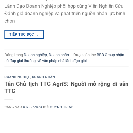
Lãnh Đạo Doanh Nghiệp phối hợp cùng Viện Nghiên Cứu
Đánh giá doanh nghiệp và phát triển nguồn nhân lực bình
chọn
TIẾP TỤC ĐỌC
→
Đăng trong
Doanh nghiệp
,
Doanh nhân
|
Được gắn thẻ
BBB Group nhận
cú đúp giải thưởng; võ văn pháp nhà lãnh đạo giỏi
DOANH NGHIỆP
,
DOANH NHÂN
Tân Chủ tịch TTC AgriS: Người mở rộng di sản
TTC
ĐĂNG VÀO
01/12/2024
BỞI
HUỲNH TRINH