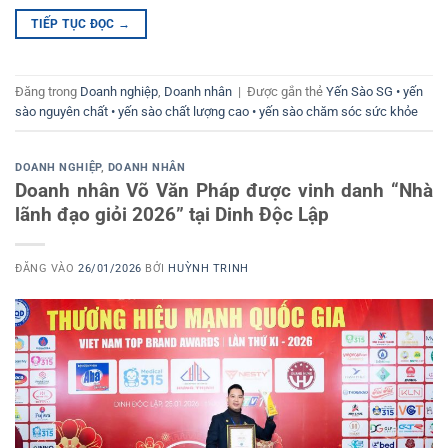
TIẾP TỤC ĐỌC
→
Đăng trong
Doanh nghiệp
,
Doanh nhân
|
Được gắn thẻ
Yến Sào SG • yến
sào nguyên chất • yến sào chất lượng cao • yến sào chăm sóc sức khỏe
DOANH NGHIỆP
,
DOANH NHÂN
Doanh nhân Võ Văn Pháp được vinh danh “Nhà
lãnh đạo giỏi 2026” tại Dinh Độc Lập
ĐĂNG VÀO
26/01/2026
BỞI
HUỲNH TRINH