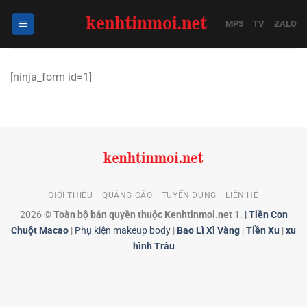
Bỏ
qua
MP3
TV
ZALO
nội
dung
[ninja_form id=1]
GIỚI THIỆU
QUẢNG CÁO
TUYỂN DỤNG
LIÊN HỆ
2026 ©
Toàn bộ bản quyền thuộc Kenhtinmoi.net
1.
|
Tiền Con
Chuột Macao
|
Phụ kiện makeup body
|
Bao Lì Xì Vàng
|
Tiền Xu
|
xu
hình Trâu