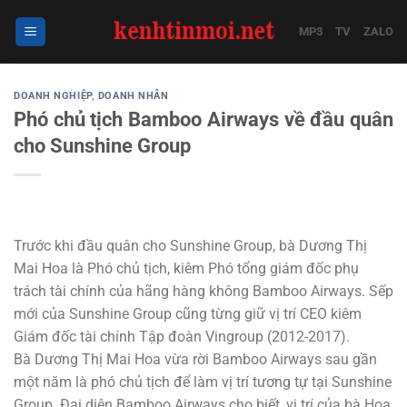
Bỏ
qua
MP3
TV
ZALO
nội
dung
DOANH NGHIỆP
,
DOANH NHÂN
Phó chủ tịch Bamboo Airways về đầu quân
cho Sunshine Group
Trước khi đầu quân cho Sunshine Group, bà Dương Thị
Mai Hoa là Phó chủ tịch, kiêm Phó tổng giám đốc phụ
trách tài chính của hãng hàng không Bamboo Airways. Sếp
mới của Sunshine Group cũng từng giữ vị trí CEO kiêm
Giám đốc tài chính Tập đoàn Vingroup (2012-2017).
Bà Dương Thị Mai Hoa vừa rời Bamboo Airways sau gần
một năm là phó chủ tịch để làm vị trí tương tự tại Sunshine
Group. Đại diện Bamboo Airways cho biết, vị trí của bà Hoa