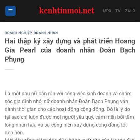
Bỏ
qua
MP3
TV
ZALO
nội
dung
DOANH NGHIỆP
,
DOANH NHÂN
Hai thập kỷ xây dựng và phát triển Hoang
Gia Pearl của doanh nhân Đoàn Bạch
Phụng
Là một phụ nữ bận rộn với công việc kinh doanh và chăm
sóc gia đình nhỏ, nữ doanh nhân Đoàn Bạch Phụng vẫn
dành thời gian cho các hoạt động cộng đồng. Đó là lý do
tại sao chị luôn được mọi người yêu quý, cảm mến bởi tấm
lòng nhân hậu và sự cống hiến xây dựng cộng đồng tốt
đẹp hơn.