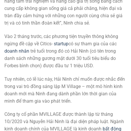
nâng tầm trải nghiệm và nâng cao giá trị sống bằng cách
cung cấp không gian sống giá cả phải chăng, hiện đại và
tràn đầy cảm hứng với những con người cùng chia sẻ giá
trị và có tinh thần đoàn kết”, Ninh chia sẻ.
Vào 2 tháng trước, các phương tiện truyền thông không
ngừng đề cập về Citics-
startup
có sự tham gia của các
doanh nhân
trẻ tuổi trong đó có Hải Ninh (có tên trong
danh sách những gương mặt dưới 30 tuổi tiêu biểu do
Forbes bình chọn) được đầu tư 1 triệu USD.
Tuy nhiên, có lẽ lúc này, Hải Ninh chỉ muốn được nhắc đến
trong vai trò đồng sáng lập M Village – một mô hình kinh
doanh mới mà Ninh đang dành phần lớn thời gian của
mình để tham gia vào phát triển.
Công ty cổ phần MVILLAGE được thành lập từ tháng
10/2020 và Nguyễn Hải Ninh là đại diện pháp luật. Ngành
kinh doanh chính của MVILLAGE là kinh doanh
bất động