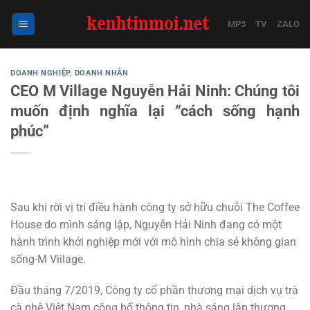
Bỏ
qua
MP3
TV
ZALO
nội
dung
DOANH NGHIỆP
,
DOANH NHÂN
CEO M Village Nguyễn Hải Ninh: Chúng tôi
muốn định nghĩa lại “cách sống hạnh
phúc”
Sau khi rời vị trí điều hành công ty sở hữu chuỗi The Coffee
House do mình sáng lập, Nguyễn Hải Ninh đang có một
hành trình khởi nghiệp mới với mô hình chia sẻ không gian
sống-M Viilage.
Đầu tháng 7/2019, Công ty cổ phần thương mại dịch vụ trà
cà phê Việt Nam công bố thông tin, nhà sáng lập thương