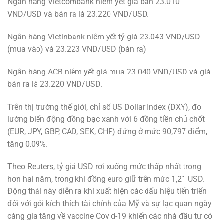
Ngân hàng Vietcombank niêm yết giá bán 23.010
VND/USD và bán ra là 23.220 VND/USD.
Ngân hàng Vietinbank niêm yết tỷ giá 23.043 VND/USD
(mua vào) và 23.223 VND/USD (bán ra).
Ngân hàng ACB niêm yết giá mua 23.040 VND/USD và giá
bán ra là 23.220 VND/USD.
Trên thị trường thế giới, chỉ số US Dollar Index (DXY), đo
lường biến động đồng bạc xanh với 6 đồng tiền chủ chốt
(EUR, JPY, GBP, CAD, SEK, CHF) đứng ở mức 90,797 điểm,
tăng 0,09%.
Theo Reuters, tỷ giá USD rơi xuống mức thấp nhất trong
hơn hai năm, trong khi đồng euro giữ trên mức 1,21 USD.
Động thái này diễn ra khi xuất hiện các dấu hiệu tiến triển
đối với gói kích thích tài chính của Mỹ và sự lạc quan ngày
càng gia tăng về vaccine Covid-19 khiến các nhà đầu tư có