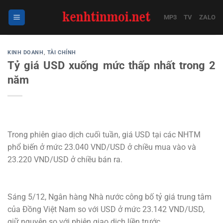
Bỏ
qua
MP3
TV
ZALO
nội
dung
KINH DOANH
,
TÀI CHÍNH
Tỷ giá USD xuống mức thấp nhất trong 2
năm
Trong phiên giao dịch cuối tuần, giá USD tại các NHTM
phổ biến ở mức 23.040 VND/USD ở chiều mua vào và
23.220 VND/USD ở chiều bán ra.
Sáng 5/12, Ngân hàng Nhà nước công bố tỷ giá trung tâm
của Đồng Việt Nam so với USD ở mức 23.142 VND/USD,
giữ nguyên so với phiên giao dịch liền trước.