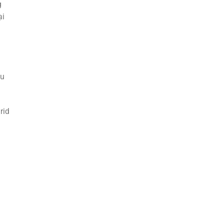
g
ại
ệu
rid