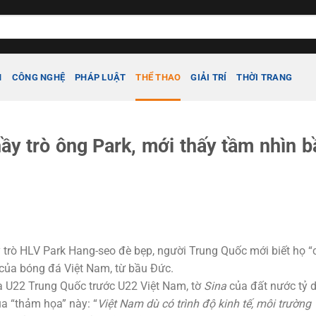
H
CÔNG NGHỆ
PHÁP LUẬT
THỂ THAO
GIẢI TRÍ
THỜI TRANG
ầy trò ông Park, mới thấy tầm nhìn b
 trò HLV Park Hang-seo đè bẹp, người Trung Quốc mới biết họ “
n của bóng đá Việt Nam, từ bầu Đức.
a U22 Trung Quốc trước U22 Việt Nam, tờ
Sina
của đất nước tỷ 
a “thảm họa” này: “
Việt Nam dù có trình độ kinh tế, môi trường