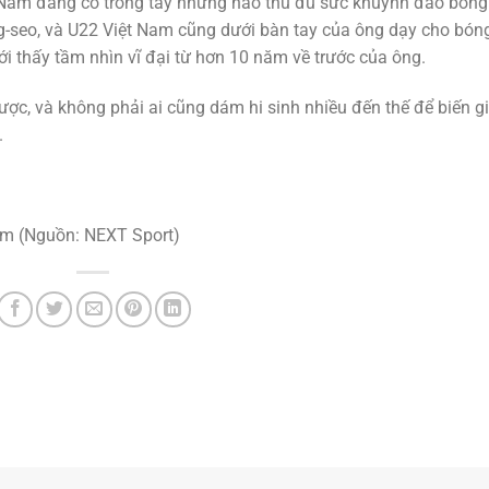
Nam đang có trong tay những hảo thủ đủ sức khuynh đảo bóng
g-seo, và U22 Việt Nam cũng dưới bàn tay của ông dạy cho bón
ới thấy tầm nhìn vĩ đại từ hơn 10 năm về trước của ông.
ược, và không phải ai cũng dám hi sinh nhiều đến thế để biến g
.
am (Nguồn: NEXT Sport)