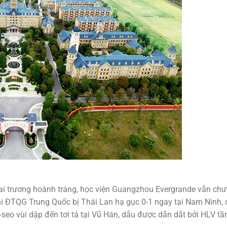
ai trương hoành tráng, học viện Guangzhou Evergrande vẫn ch
hi ĐTQG Trung Quốc bị Thái Lan hạ gục 0-1 ngay tại Nam Ninh, 
seo vùi dập đến tơi tả tại Vũ Hán, dẫu được dẫn dắt bởi HLV t