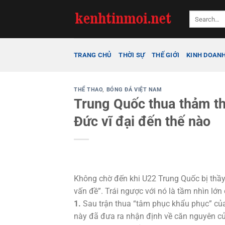
Bỏ
qua
nội
dung
TRANG CHỦ
THỜI SỰ
THẾ GIỚI
KINH DOAN
THỂ THAO
,
BÓNG ĐÁ VIỆT NAM
Trung Quốc thua thảm th
Đức vĩ đại đến thế nào
Không chờ đến khi U22 Trung Quốc bị thầy
vấn đề”. Trái ngược với nó là tầm nhìn lớ
1.
Sau trận thua “tâm phục khẩu phục” củ
này đã đưa ra nhận định về căn nguyên củ