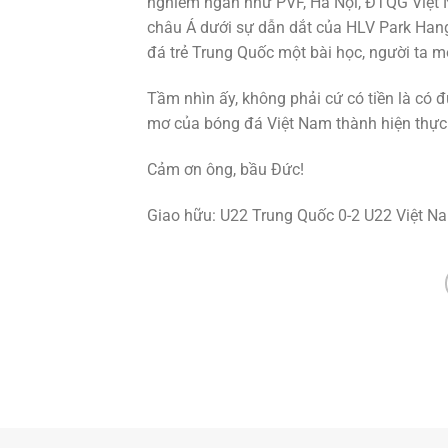
nghiêm ngắn như PVF, Hà Nội, ĐTQG Việt 
châu Á dưới sự dẫn dắt của HLV Park Han
đá trẻ Trung Quốc một bài học, người ta m
Tầm nhìn ấy, không phải cứ có tiền là có đ
mơ của bóng đá Việt Nam thành hiện thực
Cảm ơn ông, bầu Đức!
Giao hữu: U22 Trung Quốc 0-2 U22 Việt N