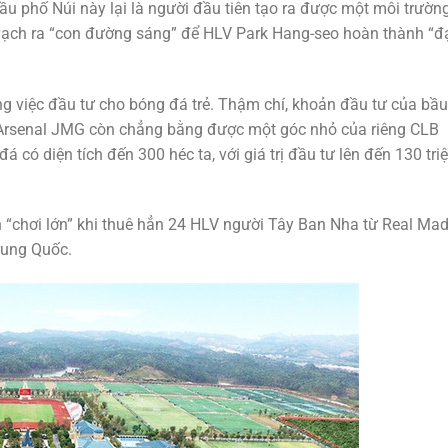
u phố Núi này lại là người đầu tiên tạo ra được một môi trườn
vạch ra “con đường sáng” để HLV Park Hang-seo hoàn thành “đ
g việc đầu tư cho bóng đá trẻ. Thậm chí, khoản đầu tư của bầu
Arsenal JMG còn chẳng bằng được một góc nhỏ của riêng CLB
 có diện tích đến 300 héc ta, với giá trị đầu tư lên đến 130 tri
 “chơi lớn” khi thuê hẳn 24 HLV người Tây Ban Nha từ Real Mad
rung Quốc.