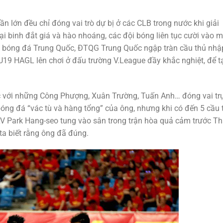
n lớn đều chỉ đóng vai trò dự bị ở các CLB trong nước khi giải
 binh đắt giá và hào nhoáng, các đội bóng liên tục cười vào m
àn bóng đá Trung Quốc, ĐTQG Trung Quốc ngập tràn cầu thủ nhậ
i U19 HAGL lên chơi ở đấu trường V.League đầy khắc nghiệt, để t
 với những Công Phượng, Xuân Trường, Tuấn Anh… đóng vai tr
 bóng đá “vác tù và hàng tổng” của ông, nhưng khi có đến 5 cầu 
V Park Hang-seo tung vào sân trong trận hòa quả cảm trước Th
ta biết rằng ông đã đúng.