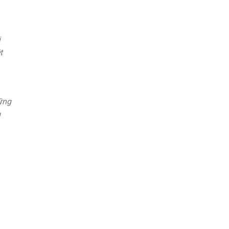
i
t
ững
g