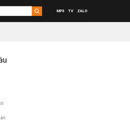
MP3
TV
ZALO
ầu
có
dân