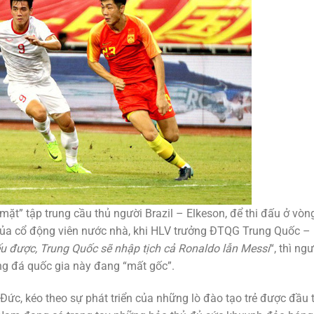
ặt” tập trung cầu thủ người Brazil – Elkeson, để thi đấu ở vòn
u của cổ động viên nước nhà, khi HLV trưởng ĐTQG Trung Quốc –
u được, Trung Quốc sẽ nhập tịch cả Ronaldo lẫn Messi
“, thì ng
óng đá quốc gia này đang “mất gốc”.
 Đức, kéo theo sự phát triển của những lò đào tạo trẻ được đầu 