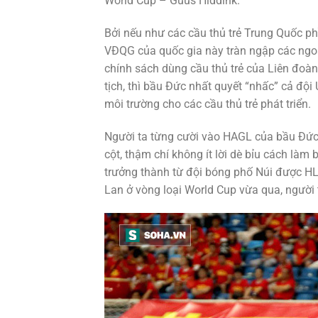
World Cup – Guus Hiddink.
Bởi nếu như các cầu thủ trẻ Trung Quốc phầ
VĐQG của quốc gia này tràn ngập các ngoại
chính sách dùng cầu thủ trẻ của Liên đo
tịch, thì bầu Đức nhất quyết “nhấc” cả độ
môi trường cho các cầu thủ trẻ phát triển.
Người ta từng cười vào HAGL của bầu Đức
cột, thậm chí không ít lời dè bỉu cách làm
trưởng thành từ đội bóng phố Núi được HL
Lan ở vòng loại World Cup vừa qua, người 