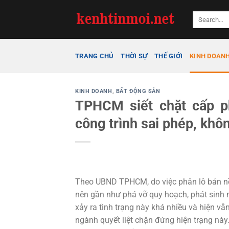
Bỏ
qua
nội
dung
TRANG CHỦ
THỜI SỰ
THẾ GIỚI
KINH DOAN
KINH DOANH
,
BẤT ĐỘNG SẢN
TPHCM siết chặt cấp ph
công trình sai phép, khô
Theo UBND TPHCM, do việc phân lô bán nề
nên gần như phá vỡ quy hoạch, phát sinh 
xảy ra tình trạng này khá nhiều và hiện vẫ
ngành quyết liệt chặn đứng hiện trạng này