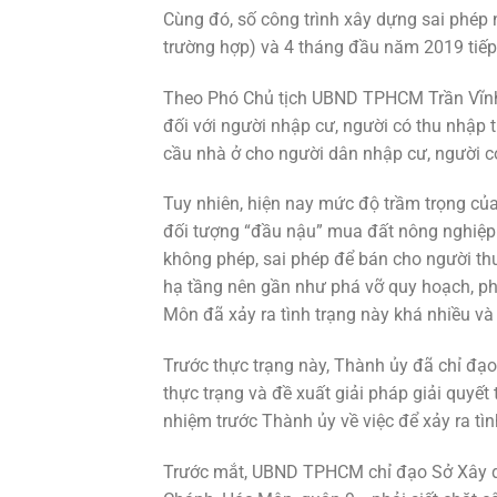
Cùng đó, số công trình xây dựng sai phép
trường hợp) và 4 tháng đầu năm 2019 tiếp 
Theo Phó Chủ tịch UBND TPHCM Trần Vĩnh T
đối với người nhập cư, người có thu nhập 
cầu nhà ở cho người dân nhập cư, người c
Tuy nhiên, hiện nay mức độ trầm trọng củ
đối tượng “đầu nậu” mua đất nông nghiệp c
không phép, sai phép để bán cho người th
hạ tầng nên gần như phá vỡ quy hoạch, phá
Môn đã xảy ra tình trạng này khá nhiều và
Trước thực trạng này, Thành ủy đã chỉ đạo
thực trạng và đề xuất giải pháp giải quyết 
nhiệm trước Thành ủy về việc để xảy ra tì
Trước mắt, UBND TPHCM chỉ đạo Sở Xây dự