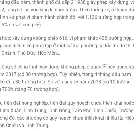
áng đầu năm, thành phố đã cấp 21.938 giấy phép xây dựng, v
2, tăng 6% so với cùng kì năm trước. Theo thống kê, 6 tháng đ
ịnh xử phạt vi phạm hành chính đối với 1.136 trường hợp trong
,6% so với cùng kỳ).
g hợp; xây dựng không phép 616, vi phạm khác 405 trường hợp
p còn diễn biến phức tạp ở một số địa phương có tốc độ đô thị
ình Chánh, Thủ Đức, Hóc Môn…
y tổng số công trình xây dựng không phép ở quận này trong n
ăm 2017 (có 80 trường hợp). Tuy nhiên, trong 4 tháng đầu năm
lên đến 80 trường hợp. So với cùng kỳ năm 2018 (có 10 trường
g 700% (tăng 70 trường hợp).
 trên đất nông nghiệp, trên đất quy hoạch chưa triển khai hoặc
 Linh Xuân, Linh Trung, Linh Đông, Tam Phú, Bình Chiểu, Trường
ong đó, các phường có quy hoạch chưa triển khai nhiều là: Hiệp
nh Chiểu và Linh Trung.