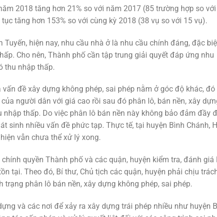
 năm 2018 tăng hơn 21% so với năm 2017 (85 trường hợp so với
tục tăng hơn 153% so với cùng kỳ 2018 (38 vụ so với 15 vụ).
uyến, hiện nay, nhu cầu nhà ở là nhu cầu chính đáng, đặc biệt
thấp. Cho nên, Thành phố cần tập trung giải quyết đáp ứng nhu
ó thu nhập thấp.
a vấn đề xây dựng không phép, sai phép nằm ở góc độ khác, đó 
ủa người dân với giá cao rồi sau đó phân lô, bán nền, xây dựn
u nhập thấp. Do việc phân lô bán nền này không bảo đảm đầy 
t sinh nhiều vấn đề phức tạp. Thực tế, tại huyện Bình Chánh, 
 hiện vẫn chưa thể xử lý xong.
 chính quyền Thành phố và các quận, huyện kiểm tra, đánh giá 
tồn tại. Theo đó, Bí thư, Chủ tịch các quận, huyện phải chịu trác
nh trạng phân lô bán nền, xây dựng không phép, sai phép.
ng và các nơi để xảy ra xây dựng trái phép nhiều như huyện 