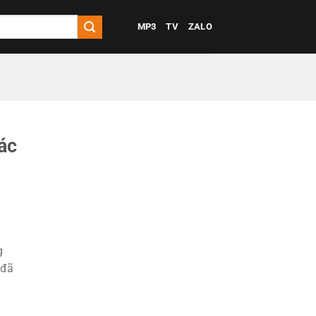
MP3
TV
ZALO
ác
g
 đã