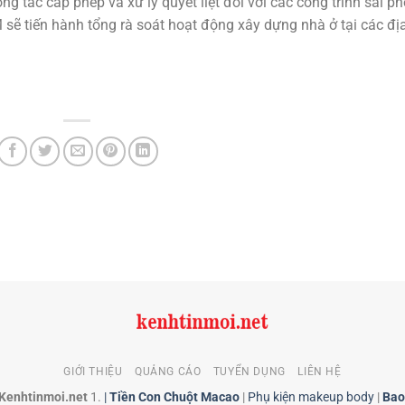
g tác cấp phép và xử lý quyết liệt đối với các công trình sai ph
ẽ tiến hành tổng rà soát hoạt động xây dựng nhà ở tại các đị
GIỚI THIỆU
QUẢNG CÁO
TUYỂN DỤNG
LIÊN HỆ
 Kenhtinmoi.net
1.
|
Tiền Con Chuột Macao
|
Phụ kiện makeup body
|
Bao