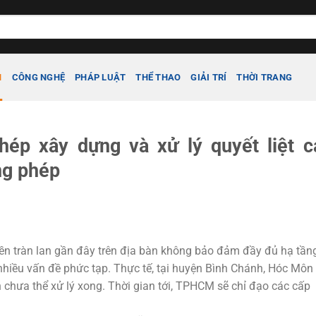
H
CÔNG NGHỆ
PHÁP LUẬT
THỂ THAO
GIẢI TRÍ
THỜI TRANG
ép xây dựng và xử lý quyết liệt c
ng phép
n tràn lan gần đây trên địa bàn không bảo đảm đầy đủ hạ tần
nhiều vấn đề phức tạp. Thực tế, tại huyện Bình Chánh, Hóc Môn
n chưa thể xử lý xong. Thời gian tới, TPHCM sẽ chỉ đạo các cấp
.