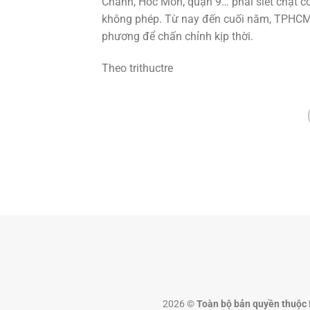
Chánh, Hóc Môn, quận 9… phải siết chặt côn
không phép. Từ nay đến cuối năm, TPHCM s
phương để chấn chỉnh kịp thời.
Theo trithuctre
2026 ©
Toàn bộ bản quyền thuộc