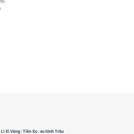
ép,
a
 Lì Xì Vàng
|
Tiền Xu
|
xu hình Trâu