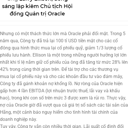
Nhưng có một thách thức lớn mà Oracle phải đối mặt. Trong 5
năm qua, Công ty đã trả lại 100 tỉ USD tiền mặt cho các cổ
đông qua hình thức mua lại cổ phiếu quỹ, giảm 1/3 lượng cổ
phiếu lưu hành. Ellison là một trong những người hưởng lợi lớn
nhất khi tỉ lệ nắm giữ cổ phiếu của ông đã tăng từ mức 28% lên
42% trong cùng thời gian trên. Để tài trợ cho các thương vụ
mua lại cổ phiếu này và cho các khoản đầu tư vào đám mây,
Công ty đã gánh khoản nợ khổng lồ. Nợ ròng của Oracle hiện
gấp hơn 4 lần EBITDA (lợi nhuận trước thuế, lãi vay và khấu
hao), trong khi con số trên mức 3 được xem là rủi ro. Thực vậy,
nợ của Oracle giờ đã vượt qua cả giá trị sổ sách các tài sản của
Hãng, một cảnh báo nguy hiểm cho tình hình tài chính của
doanh nghiệp này.
Tuy vậy, Công ty vẫn còn nhiều thời gian. Lãi suất cố định đối