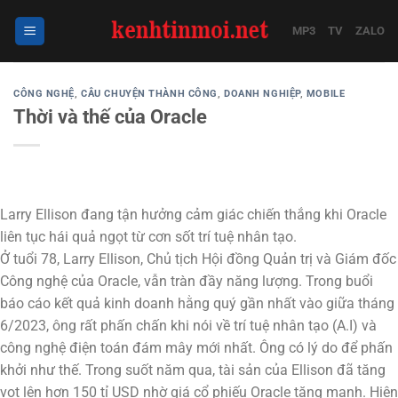
Bỏ
qua
MP3
TV
ZALO
nội
dung
CÔNG NGHỆ
,
CÂU CHUYỆN THÀNH CÔNG
,
DOANH NGHIỆP
,
MOBILE
Thời và thế của Oracle
Larry Ellison đang tận hưởng cảm giác chiến thắng khi Oracle
liên tục hái quả ngọt từ cơn sốt trí tuệ nhân tạo.
Ở tuổi 78, Larry Ellison, Chủ tịch Hội đồng Quản trị và Giám đốc
Công nghệ của Oracle, vẫn tràn đầy năng lượng. Trong buổi
báo cáo kết quả kinh doanh hằng quý gần nhất vào giữa tháng
6/2023, ông rất phấn chấn khi nói về trí tuệ nhân tạo (A.I) và
công nghệ điện toán đám mây mới nhất. Ông có lý do để phấn
khởi như thế. Trong suốt năm qua, tài sản của Ellison đã tăng
vọt lên hơn 150 tỉ USD nhờ giá cổ phiếu Oracle tăng mạnh. Hiện