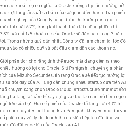
với các khoản nợ có nghĩa là Oracle không chịu ảnh hưởng bởi
các đợt tăng lãi suất cơ bản của cơ quan điều hành. Trái phiếu
doanh nghiệp của Công ty cũng được thị trường định giá ở
mức lợi suất 5,7%, trong khi thanh toán lãi cuống phiếu chỉ
3,8%. Và chỉ 1/5 khoản nợ của Oracle sẽ đáo hạn trong 3 năm
tới. Trong những quý gần nhất, Công ty đã làm chậm lại tốc độ
mua vào cổ phiếu quỹ và bắt đầu giảm dần các khoản nợ.
Giới phân tích cho rằng tình thế trước mắt đang diễn ra theo
chiều hướng có lợi cho Oracle. Siti Panigrahi, chuyên gia phân
tích của Mizuho Securities, tin rằng Oracle sẽ tiếp tục hưởng lợi
từ sự trỗi dậy của A.I. Ông dẫn chứng nhiều startup dựa trên A.I
“đã chuyển sang chọn Oracle Cloud Infrastructure như một nền
tảng hạ tầng cơ bản để xây dựng và đào tạo các mô hình ngôn
ngữ lớn của họ”. Giá cổ phiếu của Oracle đã tăng hơn 40% từ
đầu năm nay đến hết tháng 6 và Panigrahi khuyến mua đối với
cổ phiếu này với lý do doanh thu dự kiến tiếp tục đà tăng và
mức độ đặt cược lớn của Oracle vào A.I.