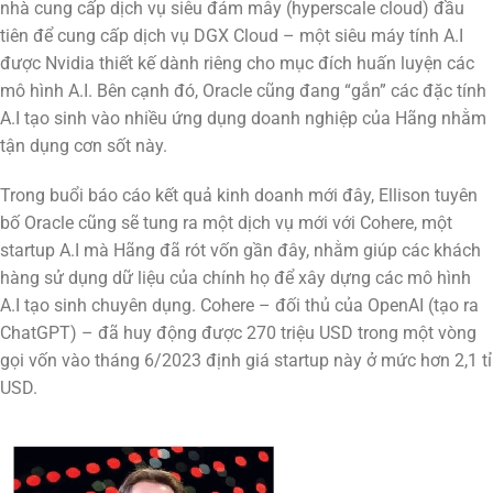
nhà cung cấp dịch vụ siêu đám mây (hyperscale cloud) đầu
tiên để cung cấp dịch vụ DGX Cloud – một siêu máy tính A.I
được Nvidia thiết kế dành riêng cho mục đích huấn luyện các
mô hình A.I. Bên cạnh đó, Oracle cũng đang “gắn” các đặc tính
A.I tạo sinh vào nhiều ứng dụng doanh nghiệp của Hãng nhằm
tận dụng cơn sốt này.
Trong buổi báo cáo kết quả kinh doanh mới đây, Ellison tuyên
bố Oracle cũng sẽ tung ra một dịch vụ mới với Cohere, một
startup A.I mà Hãng đã rót vốn gần đây, nhằm giúp các khách
hàng sử dụng dữ liệu của chính họ để xây dựng các mô hình
A.I tạo sinh chuyên dụng. Cohere – đối thủ của OpenAI (tạo ra
ChatGPT) – đã huy động được 270 triệu USD trong một vòng
gọi vốn vào tháng 6/2023 định giá startup này ở mức hơn 2,1 tỉ
USD.