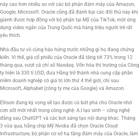
này cao hơn nhiều so với các bộ phận đám mây của Amazon,
Google, Microsoft. Oracle cũng đã đánh bại các đối thủ này khi
giành được hợp đồng với bộ phận tại Mỹ của TikTok, một ứng
dụng video ngắn của Trung Quốc mà hàng triệu người trẻ rất
yêu thích.
Nhà đầu tư vô cùng hào hứng trước những gì họ đang chứng
kiến. Vì thế, giá cổ phiếu của Oracle đã tăng tới 73% trong 12
tháng qua, vượt cả chỉ số Nasdaq. Vốn hóa thị trường của Công
ty hiện là 330 tỉ USD, đưa Hãng trở thành nhà cung cấp phần
mềm doanh nghiệp có giá trị lớn thứ 4 thế giới, chỉ sau
Microsoft, Alphabet (công ty mẹ của Google) và Amazon.
Ellison đang kỳ vọng sẽ tạo được cú bứt phá cho Oracle nhờ
cơn sốt mới nhất trong công nghệ: A.I tạo sinh – công nghệ
đằng sau ChatGPT và các bot sáng tạo nội dung khác. Tháng
3 vừa qua, hãng chip Mỹ Nvidia đã chọn Oracle Cloud
Infrastructure, bộ phận cơ sở hạ tầng đám mây của Oracle, làm