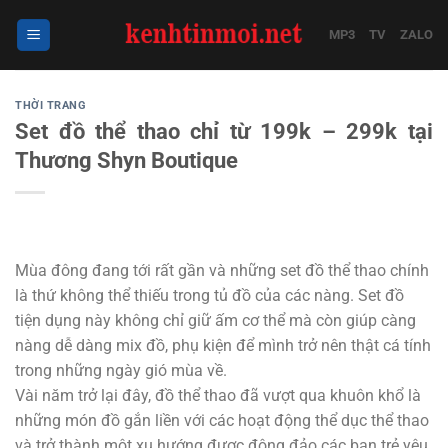
Bỏ
qua
MP3
TV
ZALO
nội
dung
THỜI TRANG
Set đồ thể thao chỉ từ 199k – 299k tại
Thương Shyn Boutique
Mùa đông đang tới rất gần và những set đồ thể thao chính
là thứ không thể thiếu trong tủ đồ của các nàng. Set đồ
tiện dụng này không chỉ giữ ấm cơ thể mà còn giúp càng
nàng dễ dàng mix đồ, phụ kiện để mình trở nên thật cá tính
trong những ngày gió mùa về.
Vài năm trở lại đây, đồ thể thao đã vượt qua khuôn khổ là
những món đồ gắn liền với các hoạt động thể dục thể thao
và trở thành một xu hướng được đông đảo các bạn trẻ yêu