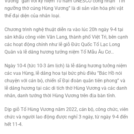
Vương” gắn với kỷ niệm 10 năm UNESCO công nhận “Tín
ngưỡng thờ cúng Hùng Vương” là di sản văn hóa phi vật
thể đại diện của nhân loại.
Chương trình nghệ thuật diễn ra vào lúc 20h ngày 9-4 tại
sân khấu công viên Văn Lang, thành phố Việt Trì, bên cạnh
các hoạt động chính như lễ giỗ Đức Quốc Tổ Lạc Long
Quân và lễ dâng hương tưởng niệm Tổ Mẫu Âu Cơ…
Ngày 10-4 (tức 10-3 âm lịch) là lễ dâng hương tưởng niệm
các vua Hùng, lễ dâng hoa tại bức phù điêu “Bác Hồ nói
chuyện với cán bộ, chiến sĩ Đại đoàn quân tiên phong” và
lễ dâng hương tại các di tích thờ Hùng Vương và các danh
nhân, danh tướng thời Hùng Vương trên địa bàn tỉnh.
Dịp giỗ Tổ Hùng Vương năm 2022, cán bộ, công chức, viên
chức và người lao động được nghỉ 3 ngày, từ ngày 9-4 đến
hết 11-4.