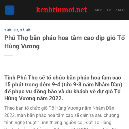
Bỏ
qua
MP3
TV
ZALO
nội
dung
THỜI SỰ
,
XÃ HỘI
Phú Thọ bắn pháo hoa tầm cao dịp giỗ Tổ
Hùng Vương
Tỉnh Phú Thọ sẽ tổ chức bắn pháo hoa tầm cao
15 phút trong đêm 9-4 (tức 9-3 năm Nhâm Dần)
để phục vụ đồng bào và du khách về dự giỗ Tổ
Hùng Vương năm 2022.
Theo ban tổ chức giỗ Tổ Hùng Vương năm Nhâm Dần
2022, màn bắn pháo hoa tầm cao sẽ diễn ra sau chương
trình nghệ thuật “Linh thiêng nguồn cội, Đất Tổ Hùng