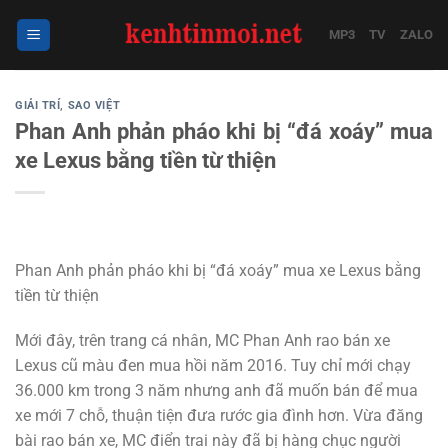
Bỏ
qua
MP3
TV
ZALO
nội
dung
GIẢI TRÍ
,
SAO VIỆT
Phan Anh phản pháo khi bị “đá xoáy” mua
xe Lexus bằng tiền từ thiện
Phan Anh phản pháo khi bị “đá xoáy” mua xe Lexus bằng
tiền từ thiện
Mới đây, trên trang cá nhân, MC Phan Anh rao bán xe
Lexus cũ màu đen mua hồi năm 2016. Tuy chỉ mới chạy
36.000 km trong 3 năm nhưng anh đã muốn bán để mua
xe mới 7 chỗ, thuận tiện đưa rước gia đình hơn. Vừa đăng
bài rao bán xe, MC điển trai này đã bị hàng chục người