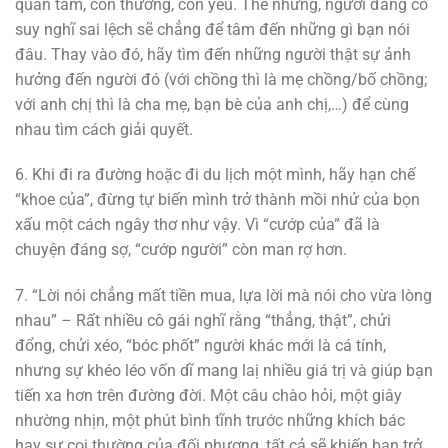
quan tâm, còn thương, còn yêu. Thế nhưng, người đang có
suy nghĩ sai lệch sẽ chẳng để tâm đến những gì bạn nói
đâu. Thay vào đó, hãy tìm đến những người thật sự ảnh
hưởng đến người đó (với chồng thì là mẹ chồng/bố chồng;
với anh chị thì là cha mẹ, bạn bè của anh chị,…) để cùng
nhau tìm cách giải quyết.
6. Khi đi ra đường hoặc đi du lịch một mình, hãy hạn chế
“khoe của”, đừng tự biến mình trở thành mồi nhử của bọn
xấu một cách ngây thơ như vậy. Vì “cướp của” đã là
chuyện đáng sợ, “cướp người” còn man rợ hơn.
7. “Lời nói chẳng mất tiền mua, lựa lời mà nói cho vừa lòng
nhau” – Rất nhiều cô gái nghĩ rằng “thẳng, thật”, chửi
đổng, chửi xéo, “bóc phốt” người khác mới là cá tính,
nhưng sự khéo léo vốn dĩ mang laị nhiều giá trị và giúp bạn
tiến xa hơn trên đường đời. Một câu chào hỏi, một giây
nhường nhịn, một phút bình tĩnh trước những khích bác
hay sự coi thường của đối phương, tất cả sẽ khiến bạn trở