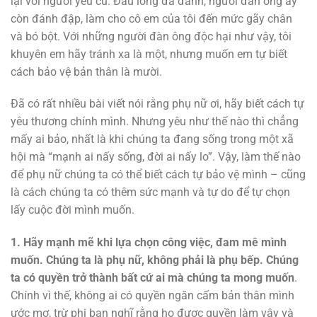
lại với người yêu cũ. Đau lòng đã đành, người đàn ông ấy
còn đánh đập, làm cho cô em của tôi đến mức gãy chân
và bó bột. Với những người đàn ông độc hại như vậy, tôi
khuyên em hãy tránh xa là một, nhưng muốn em tự biết
cách bảo vệ bản thân là mười.
Đã có rất nhiều bài viết nói rằng phụ nữ ơi, hãy biết cách tự
yêu thương chính mình. Nhưng yêu như thế nào thì chẳng
mấy ai bảo, nhất là khi chúng ta đang sống trong một xã
hội mà “mạnh ai nấy sống, đời ai nấy lo”. Vậy, làm thế nào
để phụ nữ chúng ta có thể biết cách tự bảo vệ mình – cũng
là cách chúng ta có thêm sức mạnh và tự do để tự chọn
lấy cuộc đời mình muốn.
1. Hãy mạnh mẽ khi lựa chọn công việc, đam mê mình
muốn. Chúng ta là phụ nữ, không phải là phụ bếp. Chúng
ta có quyền trở thành bất cứ ai mà chúng ta mong muốn
.
Chính vì thế, không ai có quyền ngăn cấm bản thân mình
ước mơ, trừ phi bạn nghĩ rằng họ được quyền làm vậy và