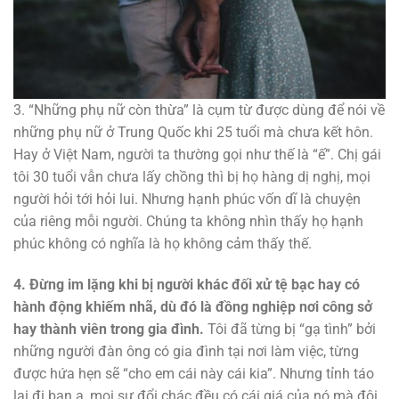
3. “Những phụ nữ còn thừa” là cụm từ được dùng để nói về
những phụ nữ ở Trung Quốc khi 25 tuổi mà chưa kết hôn.
Hay ở Việt Nam, người ta thường gọi như thế là “ế”. Chị gái
tôi 30 tuổi vẫn chưa lấy chồng thì bị họ hàng dị nghị, mọi
người hỏi tới hỏi lui. Nhưng hạnh phúc vốn dĩ là chuyện
của riêng mỗi người. Chúng ta không nhìn thấy họ hạnh
phúc không có nghĩa là họ không cảm thấy thế.
4. Đừng im lặng khi bị người khác đối xử tệ bạc hay có
hành động khiếm nhã, dù đó là đồng nghiệp nơi công sở
hay thành viên trong gia đình.
Tôi đã từng bị “gạ tình” bởi
những người đàn ông có gia đình tại nơi làm việc, từng
được hứa hẹn sẽ “cho em cái này cái kia”. Nhưng tỉnh táo
lại đi bạn ạ, mọi sự đổi chác đều có cái giá của nó mà đôi