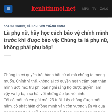
Bỏ
qua
MP3
TV
ZALO
nội
dung
DOANH NGHIỆP
,
CÂU CHUYỆN THÀNH CÔNG
Là phụ nữ, hãy học cách bảo vệ chính mình
trước khi được bảo vệ: Chúng ta là phụ nữ,
không phải phụ bếp!
Chúng ta có quyền trở thành bất cứ ai mà chúng ta mong
muốn. Chính vì thế, không ai có quyền ngăn cấm bản thân
mình ước mơ, trừ phi bạn nghĩ rằng họ được quyền làm
vậy và tự bạn sợ hãi với những áp lực vô hình.
Tôi có một cô em gái mới 23 tuổi. Lấy chồng được một
năm, cô phát hiện chồng mình vẫn còn vương vấn và qua