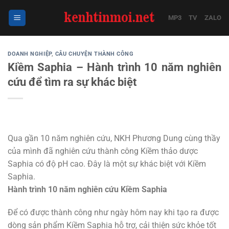
Bỏ
qua
MP3
TV
ZALO
nội
dung
DOANH NGHIỆP
,
CÂU CHUYỆN THÀNH CÔNG
Kiềm Saphia – Hành trình 10 năm nghiên
cứu để tìm ra sự khác biệt
Qua gần 10 năm nghiên cứu, NKH Phương Dung cùng thầy
của mình đã nghiên cứu thành công Kiềm thảo dược
Saphia có độ pH cao. Đây là một sự khác biệt với Kiềm
Saphia.
Hành trình 10 năm nghiên cứu Kiềm Saphia
Để có được thành công như ngày hôm nay khi tạo ra được
dòng sản phẩm Kiềm Saphia hỗ trợ, cải thiện sức khỏe tốt