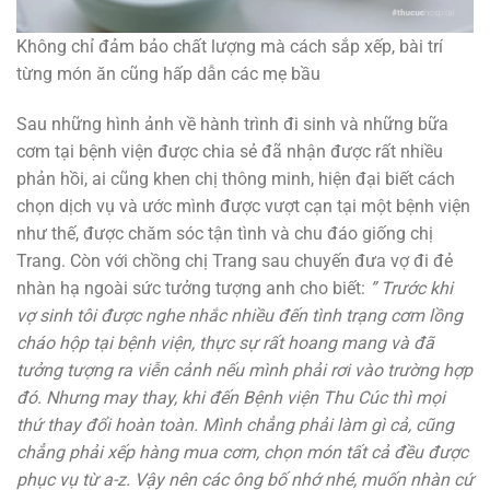
Không chỉ đảm bảo chất lượng mà cách sắp xếp, bài trí
từng món ăn cũng hấp dẫn các mẹ bầu
Sau những hình ảnh về hành trình đi sinh và những bữa
cơm tại bệnh viện được chia sẻ đã nhận được rất nhiều
phản hồi, ai cũng khen chị thông minh, hiện đại biết cách
chọn dịch vụ và ước mình được vượt cạn tại một bệnh viện
như thế, được chăm sóc tận tình và chu đáo giống chị
Trang. Còn với chồng chị Trang sau chuyến đưa vợ đi đẻ
nhàn hạ ngoài sức tưởng tượng anh cho biết:
” Trước khi
vợ sinh tôi được nghe nhắc nhiều đến tình trạng cơm lồng
cháo hộp tại bệnh viện, thực sự rất hoang mang và đã
tưởng tượng ra viễn cảnh nếu mình phải rơi vào trường hợp
đó. Nhưng may thay, khi đến Bệnh viện Thu Cúc thì mọi
thứ thay đổi hoàn toàn. Mình chẳng phải làm gì cả, cũng
chẳng phải xếp hàng mua cơm, chọn món tất cả đều được
phục vụ từ a-z. Vậy nên các ông bố nhớ nhé, muốn nhàn cứ