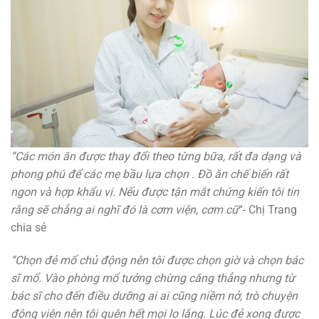
“Các món ăn được thay đổi theo từng bữa, rất đa dạng và
phong phú để các mẹ bầu lựa chọn . Đồ ăn chế biến rất
ngon và hợp khẩu vị. Nếu được tận mắt chứng kiến tôi tin
rằng sẽ chẳng ai nghĩ đó là cơm viện, cơm cữ
“- Chị Trang
chia sẻ
“Chọn đẻ mổ chủ động nên tôi được chọn giờ và chọn bác
sĩ mổ. Vào phòng mổ tưởng chừng căng thẳng nhưng từ
bác sĩ cho đến điều dưỡng ai ai cũng niềm nở, trò chuyện
động viên nên tôi quên hết mọi lo lắng. Lúc đẻ xong được