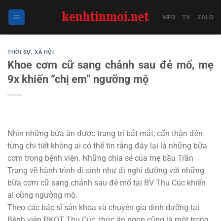
Bỏ
qua
MP3
TV
ZALO
nội
dung
THỜI SỰ
,
XÃ HỘI
Khoe cơm cữ sang chảnh sau đẻ mổ, mẹ
9x khiến “chị em” ngưỡng mộ
Nhìn những bữa ăn được trang trí bắt mắt, cẩn thận đến
từng chi tiết không ai có thể tin rằng đây lại là những bữa
cơm trong bệnh viện. Những chia sẻ của mẹ bầu Trần
Trang về hành trình đi sinh như đi nghỉ dưỡng với những
bữa cơm cữ sang chảnh sau đẻ mổ tại BV Thu Cúc khiến
ai cũng ngưỡng mộ.
Theo các bác sĩ sản khoa và chuyên gia dinh dưỡng tại
Bệnh viện ĐKQT Thu Cúc, thức ăn ngon cũng là một trong