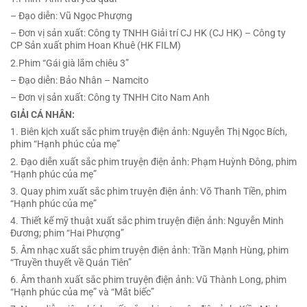
– Đạo diễn: Vũ Ngọc Phượng
– Đơn vị sản xuất: Công ty TNHH Giải trí CJ HK (CJ HK) – Công ty
CP Sản xuất phim Hoan Khuê (HK FILM)
2.Phim “Gái già lắm chiêu 3”
– Đạo diễn: Bảo Nhân – Namcito
– Đơn vị sản xuất: Công ty TNHH Cito Nam Anh
GIẢI CÁ NHÂN:
1. Biên kịch xuất sắc phim truyện điện ảnh: Nguyễn Thị Ngọc Bích,
phim “Hạnh phúc của mẹ”
2. Đạo diễn xuất sắc phim truyện điện ảnh: Phạm Huỳnh Đông, phim
“Hạnh phúc của mẹ”
3. Quay phim xuất sắc phim truyện điện ảnh: Võ Thanh Tiền, phim
“Hạnh phúc của mẹ”
4. Thiết kế mỹ thuật xuất sắc phim truyện điện ảnh: Nguyễn Minh
Đương; phim “Hai Phượng”
5. Âm nhạc xuất sắc phim truyện điện ảnh: Trần Mạnh Hùng, phim
“Truyền thuyết về Quán Tiên”
6. Âm thanh xuất sắc phim truyện điện ảnh: Vũ Thành Long, phim
“Hạnh phúc của mẹ” và “Mắt biếc”