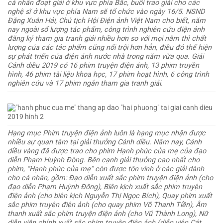
cá nhân đoạt giải ở khu vực phía Bắc, buổi trao giải cho các
nghệ sĩ ở khu vực phía Nam sẽ tổ chức vào ngày 16/5. NSND
Đặng Xuân Hải, Chủ tịch Hội Điện ảnh Việt Nam cho biết, năm
nay ngoài số lượng tác phẩm, công trình nghiên cứu điện ảnh
đăng ký tham gia tranh giải nhiều hơn so với mọi năm thì chất
lượng của các tác phẩm cũng nổi trội hơn hẳn, điều đó thể hiện
sự phát triển của điện ảnh nước nhà trong năm vừa qua. Giải
Cánh diều 2019 có 16 phim truyện điện ảnh, 13 phim truyền
hình, 46 phim tài liệu khoa học, 17 phim hoạt hình, 6 công trình
nghiên cứu và 17 phim ngắn tham gia tranh giải.
Hạng mục Phim truyện điện ảnh luôn là hạng mục nhận được
nhiều sự quan tâm tại giải thưởng Cánh diều. Năm nay, Cánh
diều vàng đã được trao cho phim
Hạnh phúc của mẹ
của đạo
diễn Phạm Huỳnh Đông. Bên cạnh giải thưởng cao nhất cho
phim, “
Hạnh phúc của mẹ”
còn được tôn vinh ở các giải dành
cho cá nhân, gồm: Đạo diễn xuất sắc phim truyện điện ảnh (cho
đạo diễn Phạm Huỳnh Đông), Biên kịch xuất sắc phim truyện
điện ảnh (cho biên kịch Nguyễn Thị Ngọc Bích), Quay phim xuất
sắc phim truyện điện ảnh (cho quay phim Võ Thanh Tiền), Âm
thanh xuất sắc phim truyện điện ảnh (cho Vũ Thành Long), Nữ
diễn viên chính xuất sắc phim truyện điện ảnh (diễn viên Cát