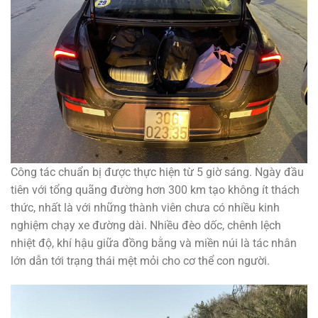
Công tác chuẩn bị được thực hiện từ 5 giờ sáng. Ngày đầu
tiên với tổng quãng đường hơn 300 km tạo không ít thách
thức, nhất là với những thành viên chưa có nhiều kinh
nghiệm chạy xe đường dài. Nhiều đèo dốc, chênh lệch
nhiệt độ, khí hậu giữa đồng bằng và miền núi là tác nhân
lớn dẫn tới trạng thái mệt mỏi cho cơ thể con người.