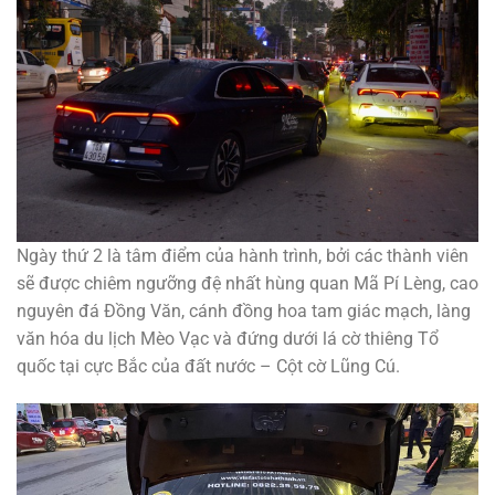
Ngày thứ 2 là tâm điểm của hành trình, bởi các thành viên
sẽ được chiêm ngưỡng đệ nhất hùng quan Mã Pí Lèng, cao
nguyên đá Đồng Văn, cánh đồng hoa tam giác mạch, làng
văn hóa du lịch Mèo Vạc và đứng dưới lá cờ thiêng Tổ
quốc tại cực Bắc của đất nước – Cột cờ Lũng Cú.