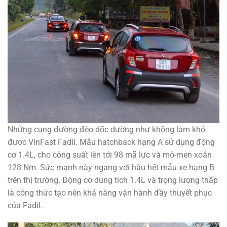
Những cung đường đèo dốc dường như không làm khó
được VinFast Fadil. Mẫu hatchback hạng A sử dụng động
cơ 1.4L, cho công suất lên tới 98 mã lực và mô-men xoắn
128 Nm. Sức mạnh này ngang với hầu hết mẫu xe hạng B
trên thị trường. Động cơ dung tích 1.4L và trọng lượng thấp
là công thức tạo nên khả năng vận hành đầy thuyết phục
của Fadil.