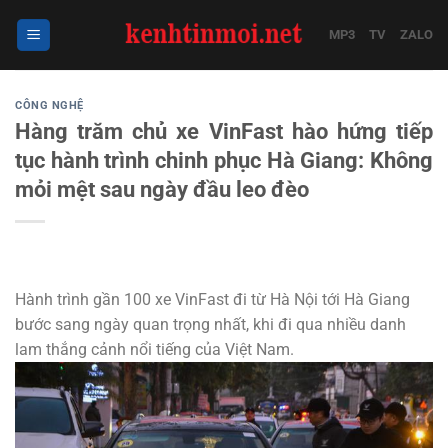
Bỏ
qua
MP3
TV
ZALO
nội
dung
CÔNG NGHỆ
Hàng trăm chủ xe VinFast hào hứng tiếp
tục hành trình chinh phục Hà Giang: Không
mỏi mệt sau ngày đầu leo đèo
Hành trình gần 100 xe VinFast đi từ Hà Nội tới Hà Giang
bước sang ngày quan trọng nhất, khi đi qua nhiều danh
lam thắng cảnh nổi tiếng của Việt Nam.