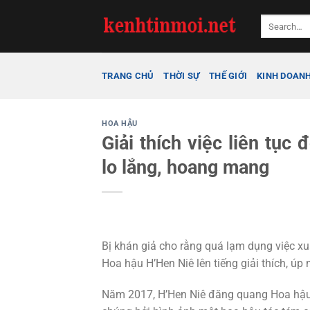
Bỏ
qua
nội
dung
TRANG CHỦ
THỜI SỰ
THẾ GIỚI
KINH DOAN
HOA HẬU
Giải thích việc liên tục 
lo lắng, hoang mang
Bị khán giả cho rằng quá lạm dụng việc xuất
Hoa hậu H’Hen Niê lên tiếng giải thích, úp 
Năm 2017, H’Hen Niê đăng quang Hoa hậu