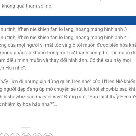
ôi không quá tham với nó.
ng của mọi người vì mái tóc và giờ tôi muốn được biến hóa kh
, không phải rập khuôn trong một sự thành công đó. Tôi muốn đ
àm điều mình muốn và thay đổi hình ảnh. Có thể sau này mọi
ên Hen nhé”.
 thấy Hen đi nhưng xin đừng quên Hen nhé” của H’Hen Niê khiến
người đẹp đang úp mở chuyện sẽ rút lui khỏi showbiz sau khi 
hỏi showbiz sao mà viết vậy? Đừng mà”, “Sao lại ít thấy Hen đi?
úc nhiệm kỳ hoa hậu nha?”…