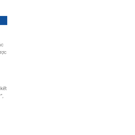
ác
ược
kết
”,