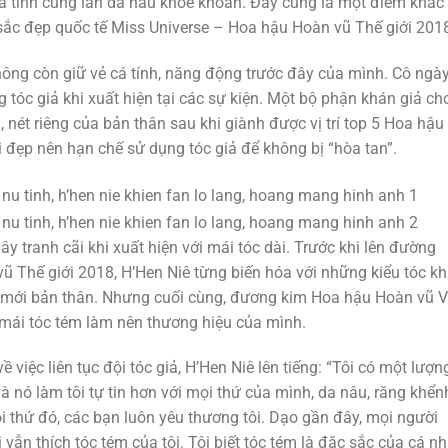
á tính cùng làn da nâu khỏe khoắn. Đây cũng là một điểm khác
g sắc đẹp quốc tế Miss Universe – Hoa hậu Hoàn vũ Thế giới 201
hông còn giữ vẻ cá tính, năng động trước đây của mình. Cô ngà
 tóc giả khi xuất hiện tại các sự kiện. Một bộ phận khán giả ch
nét riêng của bản thân sau khi giành được vị trí top 5 Hoa hậu
 đẹp nên hạn chế sử dụng tóc giả để không bị “hòa tan”.
ây tranh cãi khi xuất hiện với mái tóc dài. Trước khi lên đường
ũ Thế giới 2018, H’Hen Niê từng biến hóa với những kiểu tóc k
m mới bản thân. Nhưng cuối cùng, đương kim Hoa hậu Hoàn vũ V
 mái tóc tém làm nên thương hiệu của mình.
ề việc liên tục đội tóc giả, H’Hen Niê lên tiếng: “Tôi có một lượn
và nó làm tôi tự tin hơn với mọi thứ của mình, da nâu, răng khển
ọi thứ đó, các bạn luôn yêu thương tôi. Dạo gần đây, mọi người
i vẫn thích tóc tém của tôi. Tôi biết tóc tém là đặc sắc của cá n