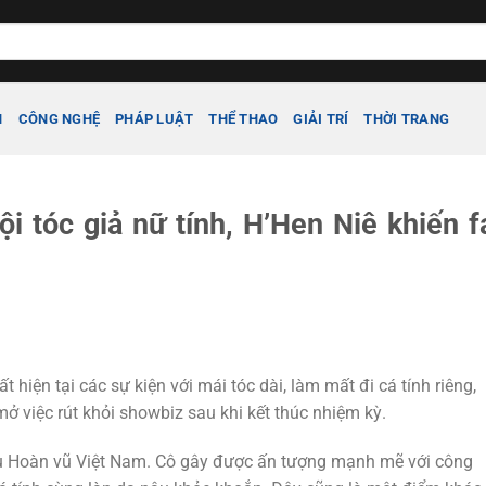
H
CÔNG NGHỆ
PHÁP LUẬT
THỂ THAO
GIẢI TRÍ
THỜI TRANG
đội tóc giả nữ tính, H’Hen Niê khiến f
 hiện tại các sự kiện với mái tóc dài, làm mất đi cá tính riêng,
mở việc rút khỏi showbiz sau khi kết thúc nhiệm kỳ.
 Hoàn vũ Việt Nam. Cô gây được ấn tượng mạnh mẽ với công