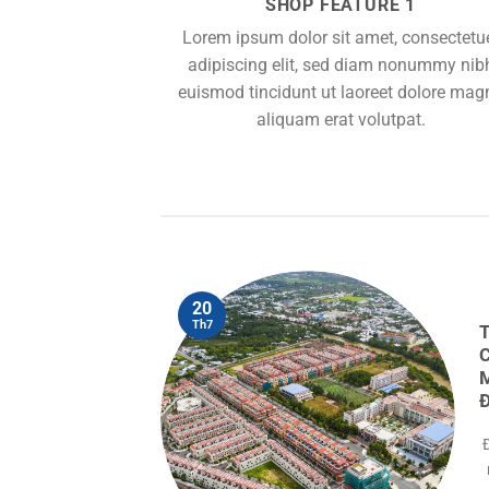
SHOP FEATURE 1
Lorem ipsum dolor sit amet, consectetu
adipiscing elit, sed diam nonummy nib
euismod tincidunt ut laoreet dolore mag
aliquam erat volutpat.
20
 HỢP TÁC
Th7
LE, MỞ RA
HIỆM MUA
HOẠI BẰNG
 trên trang web
của Walmart,