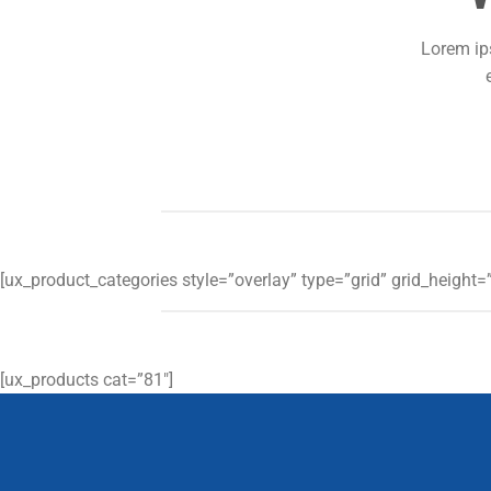
Lorem ip
New Trends 2016
CELE
SUMM
[ux_product_categories style=”overlay” type=”grid” grid_heigh
SHOP NOW
[ux_products cat=”81″]