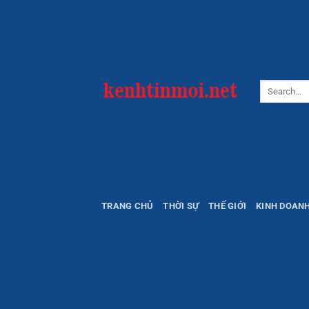
Bỏ
qua
nội
dung
TRANG CHỦ
THỜI SỰ
THẾ GIỚI
KINH DOAN