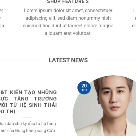
SHOP FEATURE 2
er
Lorem ipsum dolor sit amet, consectetuer
L
h
adipiscing elit, sed diam nonummy nibh
na
euismod tincidunt ut laoreet dolore magna
e
aliquam erat volutpat.
LATEST NEWS
20
Th7
T&T KIẾN TẠO NHỮNG
CỰC TĂNG TRƯỞNG
MỚI TỪ HỆ SINH THÁI
ĐÔ THỊ
Đón đầu chu kỳ đầu tư hạ tầng
mới của Đồng bằng sông Cửu