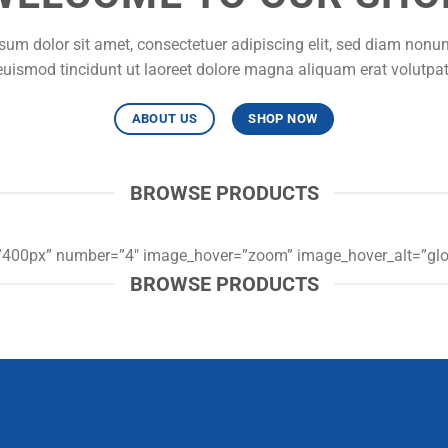
sum dolor sit amet, consectetuer adipiscing elit, sed diam non
euismod tincidunt ut laoreet dolore magna aliquam erat volutpat
ABOUT US
SHOP NOW
BRATE
BROWSE PRODUCTS
ER
t=”400px” number=”4″ image_hover=”zoom” image_hover_alt=”glow
BROWSE PRODUCTS