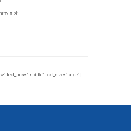
ummy nibh
.
” text_pos=”middle” text_size=”large”]