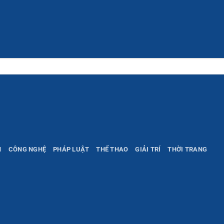
H
CÔNG NGHỆ
PHÁP LUẬT
THỂ THAO
GIẢI TRÍ
THỜI TRANG