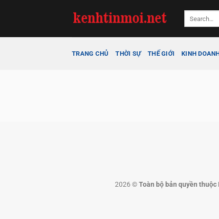
Bỏ
qua
nội
dung
TRANG CHỦ
THỜI SỰ
THẾ GIỚI
KINH DOAN
2026 ©
Toàn bộ bản quyền thuộc