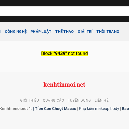
H
CÔNG NGHỆ
PHÁP LUẬT
THỂ THAO
GIẢI TRÍ
THỜI TRANG
Block
"9439"
not found
GIỚI THIỆU
QUẢNG CÁO
TUYỂN DỤNG
LIÊN HỆ
 Kenhtinmoi.net
1.
|
Tiền Con Chuột Macao
|
Phụ kiện makeup body
|
Bao