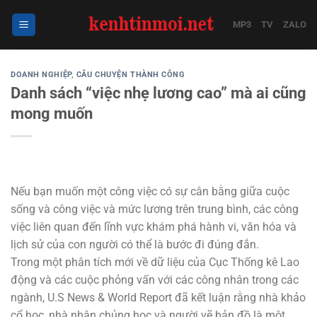
Bỏ
qua
MP3
TV
ZALO
nội
dung
DOANH NGHIỆP
,
CÂU CHUYỆN THÀNH CÔNG
Danh sách “việc nhẹ lương cao” mà ai cũng
mong muốn
Nếu bạn muốn một công việc có sự cân bằng giữa cuộc
sống và công việc và mức lương trên trung bình, các công
việc liên quan đến lĩnh vực khám phá hành vi, văn hóa và
lịch sử của con người có thể là bước đi đúng đắn.
Trong một phân tích mới về dữ liệu của Cục Thống kê Lao
động và các cuộc phỏng vấn với các công nhân trong các
ngành, U.S News & World Report đã kết luận rằng nhà khảo
cổ học, nhà nhân chủng học và người vẽ bản đồ là một