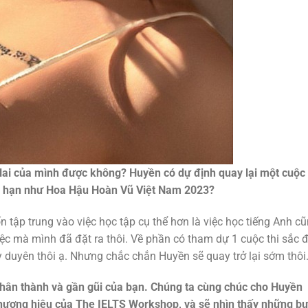
 lai của mình được không? Huyền có dự định quay lại một cuộc 
ẳng hạn như Hoa Hậu Hoàn Vũ Việt Nam 2023?
 tập trung vào việc học tập cụ thể hơn là việc học tiếng Anh c
ệc mà mình đã đặt ra thôi. Về phần có tham dự 1 cuộc thi sắc 
y duyên thôi ạ. Nhưng chắc chắn Huyền sẽ quay trở lại sớm thôi
hân thành và gần gũi của bạn. Chúng ta cùng chúc cho Huyền
 thương hiệu của The IELTS Workshop, và sẽ nhìn thấy những b