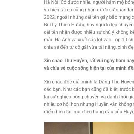
Hà Nội. Cô được nhiều người hâm mộ bóng
và hiện tại cô cũng nhận được sự quan tâm
2022, ngoài những cái tên gây bão mạng x
Bùi Lý Thiên Hương hay người đẹp chuyển
cái tên nhận được nhiều sự chú ý không k
mẫu Hà Anh và xuất sắc lọt vào Top 10 ch
chia sẻ đến từ cô gái vừa tài năng, xinh đ
Xin chào Thu Huyền, rất vui ngày hôm nay 
và chia sẻ cuộc sống hiện tại của mình đế
Xin chào độc giả, mình là Đặng Thu Huyền 
các bạn. Như các bạn cũng đã biết, trướ
lại sự nghiệp bóng chuyền và dành thời gi
nhiều cơ hội hơn nhưng Huyền vẫn không t
điểm hiện tại, mục tiêu hàng đầu của Huyền