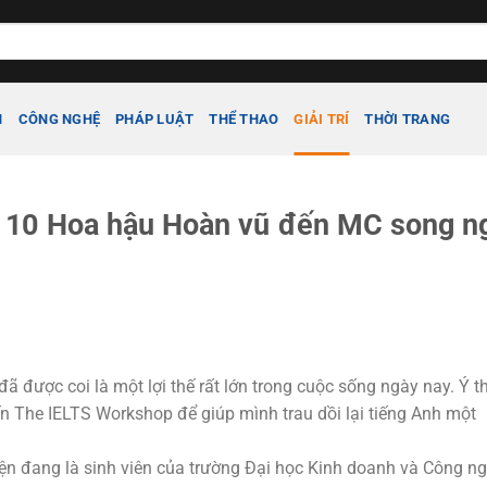
H
CÔNG NGHỆ
PHÁP LUẬT
THỂ THAO
GIẢI TRÍ
THỜI TRANG
 10 Hoa hậu Hoàn vũ đến MC song n
ã được coi là một lợi thế rất lớn trong cuộc sống ngày nay. Ý t
n The IELTS Workshop để giúp mình trau dồi lại tiếng Anh một
ện đang là sinh viên của trường Đại học Kinh doanh và Công n