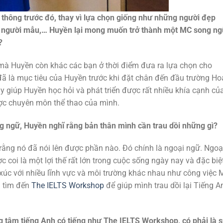
 thông trước đó, thay vì lựa chọn giống như những người đẹp
, người mẫu,… Huyền lại mong muốn trở thành một MC song ng
?
 mà Huyền còn khác các bạn ở thời điểm đưa ra lựa chọn cho
ã là mục tiêu của Huyền trước khi đặt chân đến đầu trường Ho
 giúp Huyền học hỏi và phát triển được rất nhiều khía cạnh củ
ợc chuyên môn thể thao của mình.
 ngữ, Huyền nghĩ rằng bản thân mình cần trau dồi những gì?
 rằng nó đã nói lên được phần nào. Đó chính là ngoại ngữ. Ngoạ
 coi là một lợi thế rất lớn trong cuộc sống ngày nay và đặc biệ
ếp xúc với nhiều lĩnh vực và môi trường khác nhau như công việc 
h tìm đến
The IELTS Workshop
để giúp mình trau dồi lại Tiếng A
ng tâm tiếng Anh có tiếng như The IELTS Workshop, có phải là 