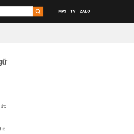
MP3
TV
ZALO
gữ
hức
ghệ