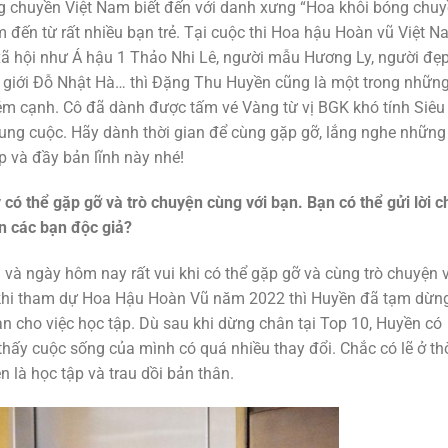
 chuyền Việt Nam biết đến với danh xưng “Hoa khôi bóng chuy
 đến từ rất nhiều bạn trẻ. Tại cuộc thi Hoa hậu Hoàn vũ Việt 
ã hội như Á hậu 1 Thảo Nhi Lê, người mẫu Hương Ly, người đẹ
 giới Đỗ Nhật Hà… thì Đặng Thu Huyền cũng là một trong nhữn
ém cạnh. Cô đã dành được tấm vé Vàng từ vị BGK khó tính Siêu
ung cuộc. Hãy dành thời gian để cùng gặp gỡ, lắng nghe những
ẹp và đầy bản lĩnh này nhé!
có thể gặp gỡ và trò chuyện cùng với bạn. Bạn có thể gửi lời 
n các bạn độc giả?
và ngày hôm nay rất vui khi có thể gặp gỡ và cùng trò chuyện 
c khi tham dự Hoa Hậu Hoàn Vũ năm 2022 thì Huyền đã tạm dừn
an cho việc học tập. Dù sau khi dừng chân tại Top 10, Huyền có
hấy cuộc sống của mình có quá nhiều thay đổi. Chắc có lẽ ở th
 là học tập và trau dồi bản thân.