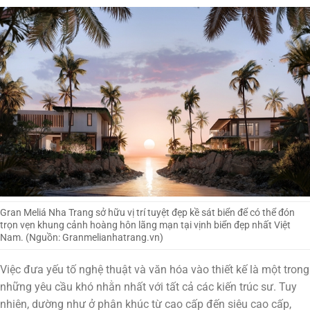
Gran Meliá Nha Trang sở hữu vị trí tuyệt đẹp kề sát biển để có thể đón
trọn vẹn khung cảnh hoàng hôn lãng mạn tại vịnh biển đẹp nhất Việt
Nam. (Nguồn: Granmelianhatrang.vn)
Việc đưa yếu tố nghệ thuật và văn hóa vào thiết kế là một trong
những yêu cầu khó nhằn nhất với tất cả các kiến trúc sư. Tuy
nhiên, dường như ở phân khúc từ cao cấp đến siêu cao cấp,