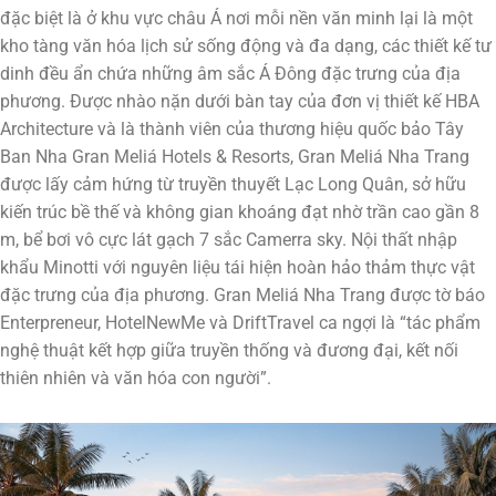
đặc biệt là ở khu vực châu Á nơi mỗi nền văn minh lại là một
kho tàng văn hóa lịch sử sống động và đa dạng, các thiết kế tư
dinh đều ẩn chứa những âm sắc Á Đông đặc trưng của địa
phương. Được nhào nặn dưới bàn tay của đơn vị thiết kế HBA
Architecture và là thành viên của thương hiệu quốc bảo Tây
Ban Nha Gran Meliá Hotels & Resorts, Gran Meliá Nha Trang
được lấy cảm hứng từ truyền thuyết Lạc Long Quân, sở hữu
kiến trúc bề thế và không gian khoáng đạt nhờ trần cao gần 8
m, bể bơi vô cực lát gạch 7 sắc Camerra sky. Nội thất nhập
khẩu Minotti với nguyên liệu tái hiện hoàn hảo thảm thực vật
đặc trưng của địa phương. Gran Meliá Nha Trang được tờ báo
Enterpreneur, HotelNewMe và DriftTravel ca ngợi là “tác phẩm
nghệ thuật kết hợp giữa truyền thống và đương đại, kết nối
thiên nhiên và văn hóa con người”.