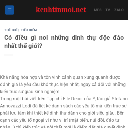
Bỏ
qua
MP3
TV
ZALO
nội
dung
THẾ GIỚI
,
TIÊU ĐIỂM
Có điều gì nơi những dinh thự độc đáo
nhất thế giới?
Khả năng hòa hợp và tôn vinh cảnh quan xung quanh được
đánh giá là yêu cầu khó thực hiện nhất, ngay cả đối với những
kiến trúc sư giàu kinh nghiệm.
Trong một bài viết trên Tạp chí Elle Decor của Ý, tác giả Stefano
Annovazzi Lodi đã liệt kê danh sách các yếu tố mà kiến trúc sư
phải lưu tâm khi thiết kế dinh thự dành cho giới siêu giàu. Bên
cạnh các yếu tố ngoại vi như vị trí (mặt biển, núi đồi, đảo tư
nhân…) thì kiến trúc và nội thất mới là điểm đắt giá quyết định