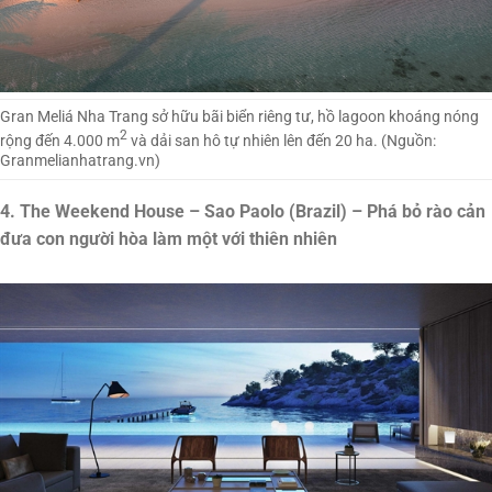
Gran Meliá Nha Trang sở hữu bãi biển riêng tư, hồ lagoon khoáng nóng
2
rộng đến 4.000 m
và dải san hô tự nhiên lên đến 20 ha. (Nguồn:
Granmelianhatrang.vn)
4. The Weekend House – Sao Paolo (Brazil) – Phá bỏ rào cản
đưa con người hòa làm một với thiên nhiên