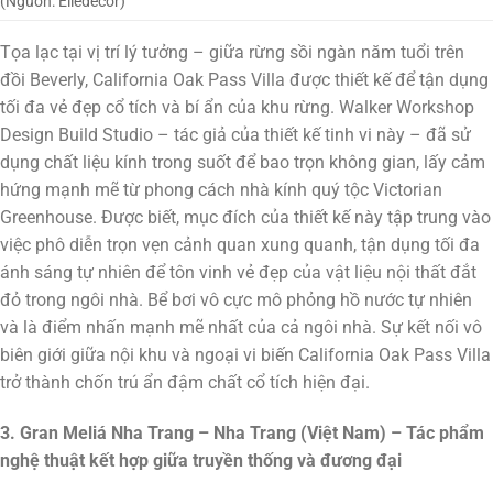
(Nguồn: Elledecor)
Tọa lạc tại vị trí lý tưởng – giữa rừng sồi ngàn năm tuổi trên
đồi Beverly, California Oak Pass Villa được thiết kế để tận dụng
tối đa vẻ đẹp cổ tích và bí ẩn của khu rừng. Walker Workshop
Design Build Studio – tác giả của thiết kế tinh vi này – đã sử
dụng chất liệu kính trong suốt để bao trọn không gian, lấy cảm
hứng mạnh mẽ từ phong cách nhà kính quý tộc Victorian
Greenhouse. Được biết, mục đích của thiết kế này tập trung vào
việc phô diễn trọn vẹn cảnh quan xung quanh, tận dụng tối đa
ánh sáng tự nhiên để tôn vinh vẻ đẹp của vật liệu nội thất đắt
đỏ trong ngôi nhà. Bể bơi vô cực mô phỏng hồ nước tự nhiên
và là điểm nhấn mạnh mẽ nhất của cả ngôi nhà. Sự kết nối vô
biên giới giữa nội khu và ngoại vi biến California Oak Pass Villa
trở thành chốn trú ẩn đậm chất cổ tích hiện đại.
3. Gran Meliá Nha Trang – Nha Trang (Việt Nam) – Tác phẩm
nghệ thuật kết hợp giữa truyền thống và đương đại