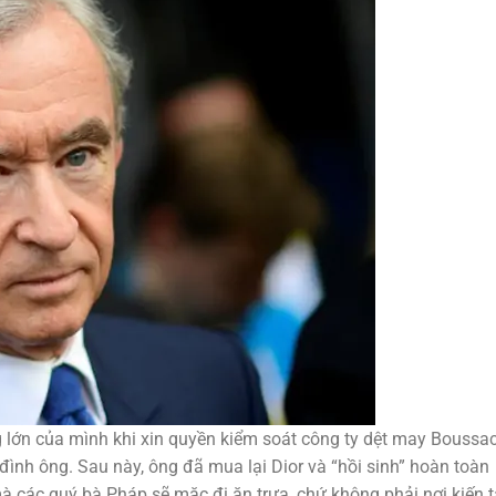
 lớn của mình khi xin quyền kiểm soát công ty dệt may Boussa
đình ông. Sau này, ông đã mua lại Dior và “hồi sinh” hoàn toàn
mà các quý bà Pháp sẽ mặc đi ăn trưa, chứ không phải nơi kiến 