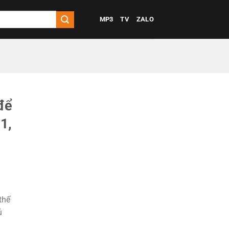
MP3
TV
ZALO
để
1,
thế
ủ