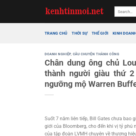
Bỏ
qua
nội
dung
TRANG CHỦ
THỜI SỰ
THẾ GIỚI
KINH DOAN
DOANH NGHIỆP
,
CÂU CHUYỆN THÀNH CÔNG
Chân dung ông chủ Loui
thành người giàu thứ 2 
ngưỡng mộ Warren Buffe
Suốt 7 năm liên tiếp, Bill Gates chưa bao 
giới của Bloomberg, cho đến khi vị tỷ phú
của tập đoàn LVMH chuyên về thương hiệu 