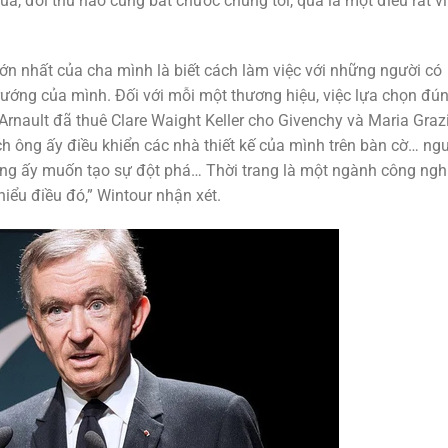
a, đối thủ nào cũng bắt chước chúng tôi, quả là một điều rất v
lớn nhất của cha mình là biết cách làm việc với những người có
trướng của mình. Đối với mỗi một thương hiệu, việc lựa chọn đú
à Arnault đã thuê Clare Waight Keller cho Givenchy và Maria Graz
cách ông ấy điều khiển các nhà thiết kế của mình trên bàn cờ… ng
g ấy muốn tạo sự đột phá… Thời trang là một ngành công ngh
iểu điều đó,” Wintour nhận xét.