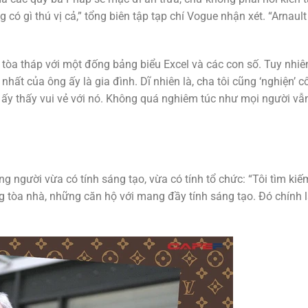
có gì thú vị cả,” tổng biên tập tạp chí Vogue nhận xét. “Arnault
 tòa tháp với một đống bảng biểu Excel và các con số. Tuy nhiê
hất của ông ấy là gia đình. Dĩ nhiên là, cha tôi cũng ‘nghiện’ c
g ấy thấy vui vẻ với nó. Không quá nghiêm túc như mọi người vẫ
ng người vừa có tính sáng tạo, vừa có tính tổ chức: “Tôi tìm kiế
g tòa nhà, những căn hộ với mang đầy tính sáng tạo. Đó chính 