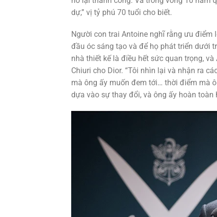
nó lại thành công. Và trong vòng 10 năm qu
dự,” vị tỷ phú 70 tuổi cho biết.
Người con trai Antoine nghĩ rằng ưu điểm 
đầu óc sáng tạo và để họ phát triển dưới 
nhà thiết kế là điều hết sức quan trọng, v
Chiuri cho Dior. “Tôi nhìn lại và nhận ra 
mà ông ấy muốn đem tới… thời điểm mà ôn
dựa vào sự thay đổi, và ông ấy hoàn toàn h