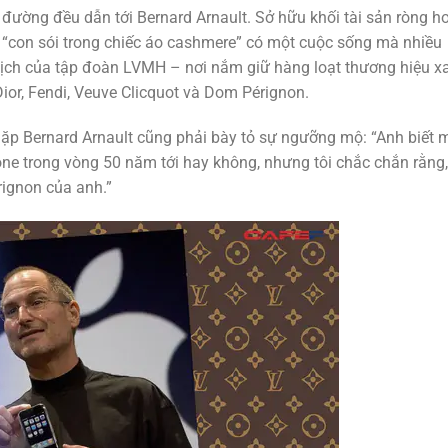
 đường đều dẫn tới Bernard Arnault. Sở hữu khối tài sản ròng h
à “con sói trong chiếc áo cashmere” có một cuộc sống mà nhiều
tịch của tập đoàn LVMH – nơi nắm giữ hàng loạt thương hiệu xa
 Dior, Fendi, Veuve Clicquot và Dom Pérignon.
gặp Bernard Arnault cũng phải bày tỏ sự ngưỡng mộ: “Anh biết 
hone trong vòng 50 năm tới hay không, nhưng tôi chắc chắn rằng,
ignon của anh.”