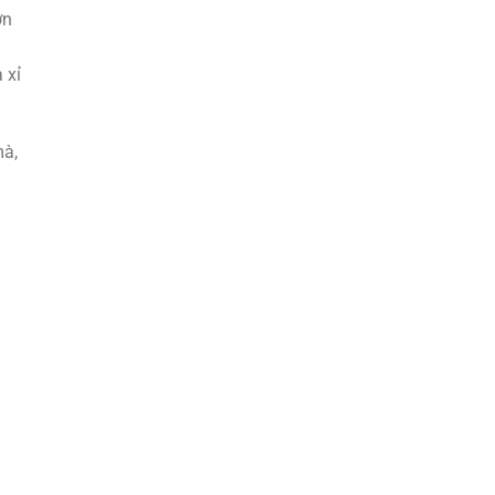
ơn
 xỉ
mà,