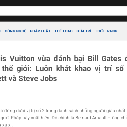
H
CÔNG NGHỆ
PHÁP LUẬT
THỂ THAO
GIẢI TRÍ
THỜI TRANG
s Vuitton vừa đánh bại Bill Gates 
thế giới: Luôn khát khao vị trí số 
tt và Steve Jobs
giờ đứng dưới vị trị số 2 trong danh sách những người giàu nhất 
 người Pháp này xuất hiện. Đó chính là Bernard Arnault – ông ch
xa xỉ.