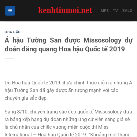
Bỏ
qua
MP3
TV
ZALO
nội
dung
HOA HẬU
Á hậu Tường San được Missosology dự
đoán đăng quang Hoa hậu Quốc tế 2019
Dù Hoa hậu Quốc tế 2019 chưa chính thức diễn ra nhưng Á
hậu Tường San đã gây được ấn tượng mạnh với các
chuyên gia sắc đẹp.
Sáng 8/10, chuyên trang sắc đẹp quốc tế Missosology đưa
ra bảng xếp hạng dự đoán những ứng cử viên sáng giá sẽ
là chủ nhân của chiếc vương miện cuộc thi Miss
International – Hoa hậu Quốc tế 2019: “Khoảng một tháng