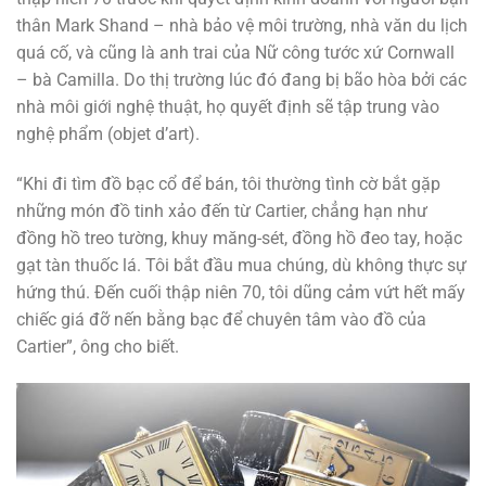
thân Mark Shand – nhà bảo vệ môi trường, nhà văn du lịch
quá cố, và cũng là anh trai của Nữ công tước xứ Cornwall
– bà Camilla. Do thị trường lúc đó đang bị bão hòa bởi các
nhà môi giới nghệ thuật, họ quyết định sẽ tập trung vào
nghệ phẩm (objet d’art).
“Khi đi tìm đồ bạc cổ để bán, tôi thường tình cờ bắt gặp
những món đồ tinh xảo đến từ Cartier, chẳng hạn như
đồng hồ treo tường, khuy măng-sét, đồng hồ đeo tay, hoặc
gạt tàn thuốc lá. Tôi bắt đầu mua chúng, dù không thực sự
hứng thú. Đến cuối thập niên 70, tôi dũng cảm vứt hết mấy
chiếc giá đỡ nến bằng bạc để chuyên tâm vào đồ của
Cartier”, ông cho biết.