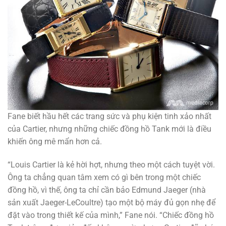
Fane biết hầu hết các trang sức và phụ kiện tinh xảo nhất
của Cartier, nhưng những chiếc đồng hồ Tank mới là điều
khiến ông mê mẩn hơn cả.
“Louis Cartier là kẻ hời hợt, nhưng theo một cách tuyệt vời.
Ông ta chẳng quan tâm xem có gì bên trong một chiếc
đồng hồ, vì thế, ông ta chỉ cần bảo Edmund Jaeger (nhà
sản xuất Jaeger-LeCoultre) tạo một bộ máy đủ gọn nhẹ để
đặt vào trong thiết kế của mình,” Fane nói. “Chiếc đồng hồ