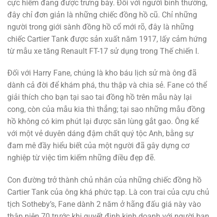
cực hiếm đang được trưng bày. Đối với người bình thường,
đây chỉ đơn giản là những chiếc đồng hồ cũ. Chỉ những
người trong giới sành đồng hồ cổ mới rõ, đây là những
chiếc Cartier Tank được sản xuất năm 1917, lấy cảm hứng
từ mẫu xe tăng Renault FT-17 sử dụng trong Thế chiến I.
Đối với Harry Fane, chúng là kho báu lịch sử mà ông đã
dành cả đời để khám phá, thu thập và chia sẻ. Fane có thể
giải thích cho bạn tại sao tai đồng hồ trên mẫu này lại
cong, còn của mẫu kia thì thẳng; tại sao những mẫu đồng
hồ không có kim phút lại được săn lùng gắt gao. Ông kể
với một vẻ duyên dáng đậm chất quý tộc Anh, bằng sự
đam mê đầy hiểu biết của một người đã gây dựng cơ
nghiệp từ việc tìm kiếm những điều đẹp đẽ.
Con đường trở thành chủ nhân của những chiếc đồng hồ
Cartier Tank của ông khá phức tạp. Là con trai của cựu chủ
tịch Sotheby’s, Fane dành 2 năm ở hãng đấu giá này vào
thập niên 70 trước khi quyết định kinh doanh với người bạn