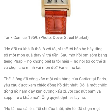
Tank Cornice, 1959. (Photo: Dover Street Market)
“Họ đối xử khá là thô lỗ với tôi, vì thế tôi bảo họ hãy tặng
tôi một món quà thay vì trả tiền. Sau một hồi om sòm bằng
tiếng Pháp – họ không biết là tôi hiểu – họ nói tôi có thể đi
và chọn cho mình vài món đồ,” Fane nhớ lại.
Thế là ông đã xông vào một cửa hàng của Cartier tại Paris,
yêu cầu được xem chiếc đồng hồ đắt nhất. Đó là một chiếc
đồng hồ nạm đầy kim cương xấu xí, với các nút bấm và
sapphire ở khắp nơi”. Ông quyết định sẽ lấy nó.
“Họ tá hỏa cả lên. Tôi chỉ đùa thôi, nên tôi đã chọn một